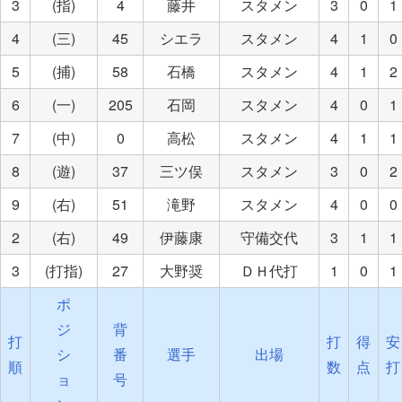
3
(指)
4
藤井
スタメン
3
0
1
4
(三)
45
シエラ
スタメン
4
1
0
5
(捕)
58
石橋
スタメン
4
1
2
6
(一)
205
石岡
スタメン
4
0
1
7
(中)
0
高松
スタメン
4
1
1
8
(遊)
37
三ツ俣
スタメン
3
0
2
9
(右)
51
滝野
スタメン
4
0
0
2
(右)
49
伊藤康
守備交代
3
1
1
3
(打指)
27
大野奨
ＤＨ代打
1
0
1
ポ
ジ
背
打
打
得
安
シ
番
選手
出場
順
数
点
打
ョ
号