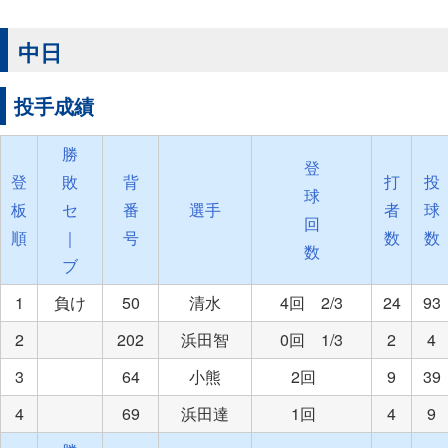
中日
投手成績
勝
登
登
敗
背
打
投
球
板
セ
番
選手
者
球
回
順
｜
号
数
数
数
ブ
1
負け
50
清水
4回 2/3
24
93
2
202
浜田智
0回 1/3
2
4
3
64
小熊
2回
9
39
4
69
浜田達
1回
4
9