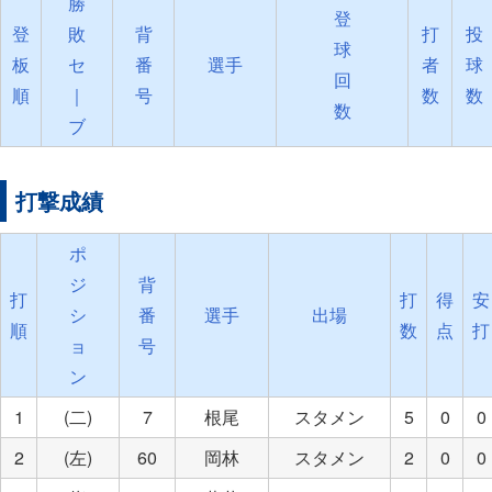
勝
登
登
敗
背
打
投
球
板
セ
番
選手
者
球
回
順
｜
号
数
数
数
ブ
打撃成績
ポ
ジ
背
打
打
得
安
シ
番
選手
出場
順
数
点
打
ョ
号
ン
1
(二)
7
根尾
スタメン
5
0
0
2
(左)
60
岡林
スタメン
2
0
0