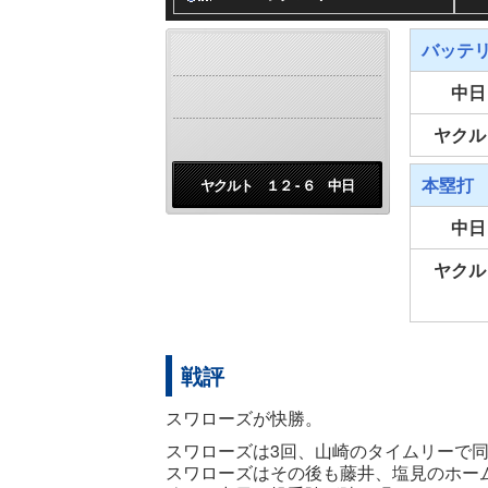
バッテ
中日
ヤクル
本塁打
ヤクルト １２ - ６ 中日
中日
ヤクル
戦評
スワローズが快勝。
スワローズは3回、山崎のタイムリーで
スワローズはその後も藤井、塩見のホーム