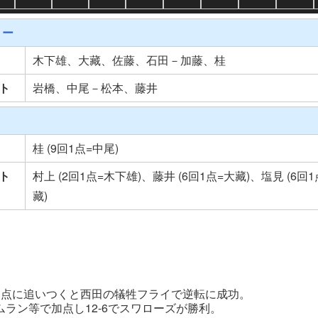
リー
木下雄、大藏、佐藤、石田－加藤、桂
ト
岩橋、中尾－松本、藤井
桂 (9回1点=中尾)
ト
村上 (2回1点=木下雄)、藤井 (6回1点=大藏)、塩見 (6回
藏)
同点に追いつくと西田の犠牲フライで逆転に成功。
ラン等で加点し12-6でスワローズが勝利。