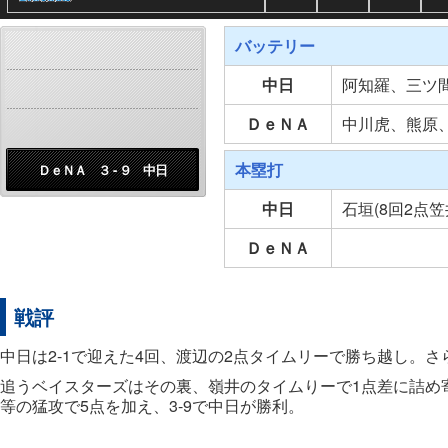
バッテリー
中日
阿知羅、三ツ
ＤｅＮＡ
中川虎、熊原
本塁打
ＤｅＮＡ ３ - ９ 中日
中日
石垣(8回2点笠
ＤｅＮＡ
戦評
中日は2-1で迎えた4回、渡辺の2点タイムリーで勝ち越し。
追うベイスターズはその裏、嶺井のタイムりーで1点差に詰め
等の猛攻で5点を加え、3-9で中日が勝利。