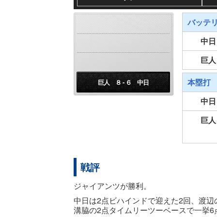
バッテ
中日
巨人
本塁打
巨人 ８ - ６ 中日
中日
巨人
戦評
ジャイアンツが勝利。
中日は2点ビハインドで迎えた2回、渡辺
溝脇の2点タイムリーツーベースで一挙6