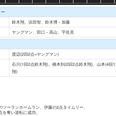
リー
鈴木翔、浜田智、鈴木博－加藤
ヤングマン、田口－高山、宇佐見
渡辺(2回2点=ヤングマン)
石川(1回2点鈴木翔)、橋本到(2回2点鈴木翔)、山本(4回
翔)
のツーランホームラン、伊藤の2点タイムリー、
点を奪い逆転に成功。