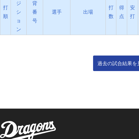
ジ
背
打
打
得
安
シ
番
選手
出場
順
数
点
打
ョ
号
ン
過去の試合結果を