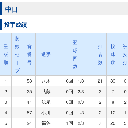
中日
投手成績
勝
登
登
敗
背
打
投
被
球
板
セ
番
選手
者
球
安
回
順
｜
号
数
数
打
数
ブ
1
58
八木
6回 1/3
21
89
3
2
25
武藤
0回 2/3
2
7
0
3
41
浅尾
0回 0/3
2
8
2
4
57
小川
0回 1/3
2
12
1
5
24
福谷
1回 2/3
7
20
3