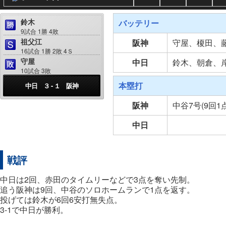
鈴木
バッテリー
9試合 1勝 4敗
祖父江
阪神
守屋、榎田、
16試合 1勝 2敗 4Ｓ
守屋
中日
鈴木、朝倉、
10試合 3敗
本塁打
中日 ３ - １ 阪神
阪神
中谷7号(9回1
中日
戦評
中日は2回、赤田のタイムリーなどで3点を奪い先制。
追う阪神は9回、中谷のソロホームランで1点を返す。
投げては鈴木が6回6安打無失点。
3-1で中日が勝利。