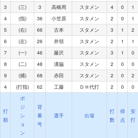
3
(三)
3
高橋周
スタメン
4
0
1
4
(指)
36
小笠原
スタメン
2
0
1
5
(右)
66
古本
スタメン
3
1
2
6
(左)
26
井領
スタメン
2
1
1
7
(一)
46
藤沢
スタメン
3
1
0
8
(二)
48
溝脇
スタメン
2
0
0
9
(捕)
68
赤田
スタメン
2
0
2
4
(打指)
62
工藤
ＤＨ代打
2
0
0
ポ
ジ
背
打
打
得
安
シ
番
選手
出場
順
数
点
打
ョ
号
ン