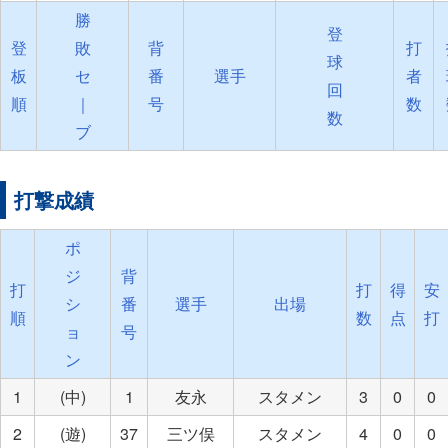
勝
登
登
敗
背
打
球
板
セ
番
選手
者
回
順
｜
号
数
数
ブ
打撃成績
ポ
ジ
背
打
打
得
安
シ
番
選手
出場
順
数
点
打
ョ
号
ン
1
(中)
1
友永
スタメン
3
0
0
2
(遊)
37
三ツ俣
スタメン
4
0
0