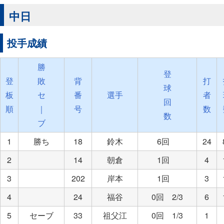
中日
投手成績
勝
登
登
敗
背
打
球
板
セ
番
選手
者
回
順
｜
号
数
数
ブ
1
勝ち
18
鈴木
6回
24
2
14
朝倉
1回
4
3
202
岸本
1回
3
4
24
福谷
0回 2/3
6
5
セーブ
33
祖父江
0回 1/3
1