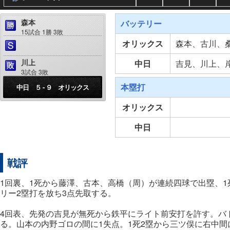
森本
バッテリー
15試合 1勝 3敗
オリックス
森本、古川、
川上
中日
吉見、川上、
3試合 3敗
本塁打
中日 ５ - ９ オリックス
オリックス
中日
戦評
1回裏、1死から藤澤、古本、高橋（周）が連続四球で出塁、
リー2塁打を放ち3点先取する。
4回表、先発の吉見が無死から鉄平にライト前安打を許す。バ
る。山本の内野ゴロの間に1失点。1死2塁から三ツ俣に右中間