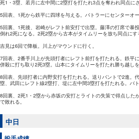
死1・3塁、若月に左中間に2塁打を打たれ3点を奪われ同点に
5回表、1死から鉄平に四球を与える。バトラーにセンターオ
5回裏、1死後、岩崎がレフト前安打で出塁。藤澤の打席で暴
倒れ2死になる。2死2塁から古本がタイムリーを放ち同点にす
吉見は6回で降板。川上がマウンドに行く。
7回表、2番手川上が先頭打者にレフト前打を打たれる。鉄平
併殺に打ち取り2死3塁。山本にタイムリーを打たれ勝ち越し
8回表、先頭打者に内野安打を打たれる。送りバントで2進。代
塁、武田にレフト線2塁打、堤に左中間3塁打を打たれる。バ
8回裏、2死1・2塁から赤坂の安打とライトの失策で得点した
で敗れる。
中日
投手成績