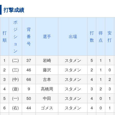
打撃成績
ポ
ジ
背
打
打
得
安
シ
番
選手
出場
順
数
点
打
ョ
号
ン
1
(二)
37
岩崎
スタメン
5
1
1
2
(三)
46
藤沢
スタメン
2
1
0
3
(中)
66
古本
スタメン
4
1
2
4
(遊)
9
高橋周
スタメン
3
2
3
5
(一)
50
中田
スタメン
4
0
1
6
(右)
44
ゴメス
スタメン
4
0
1