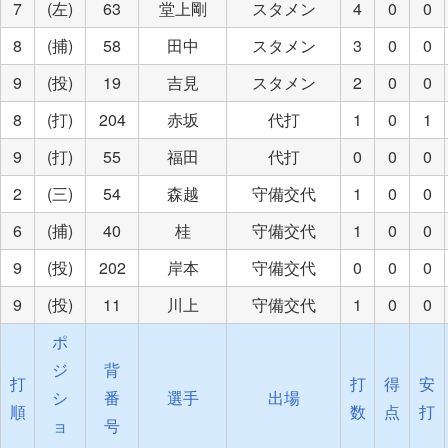
7
(左)
63
堂上剛
スタメン
4
0
0
8
(捕)
58
田中
スタメン
3
0
0
9
(投)
19
吉見
スタメン
2
0
0
8
(打)
204
赤坂
代打
1
0
1
9
(打)
55
福田
代打
0
0
0
2
(三)
54
森越
守備交代
1
0
0
6
(捕)
40
桂
守備交代
1
0
0
9
(投)
202
岸本
守備交代
0
0
0
9
(投)
11
川上
守備交代
1
0
0
ポ
ジ
背
打
打
得
安
シ
番
選手
出場
順
数
点
打
ョ
号