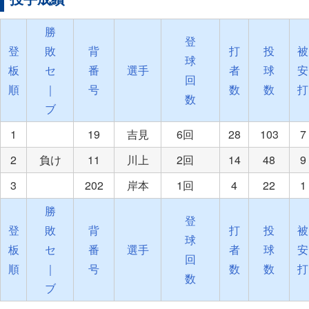
勝
登
登
敗
背
打
投
被
球
板
セ
番
選手
者
球
安
回
順
｜
号
数
数
打
数
ブ
1
19
吉見
6回
28
103
7
2
負け
11
川上
2回
14
48
9
3
202
岸本
1回
4
22
1
勝
登
登
敗
背
打
投
被
球
板
セ
番
選手
者
球
安
回
順
｜
号
数
数
打
数
ブ