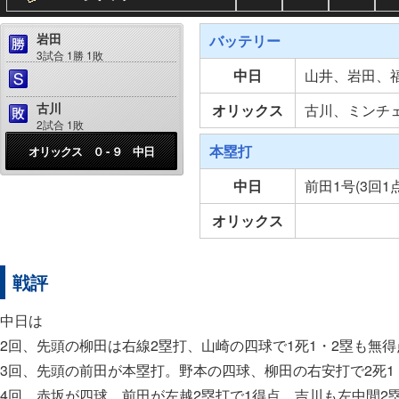
岩田
バッテリー
3試合 1勝 1敗
中日
山井、岩田、
古川
オリックス
古川、ミンチ
2試合 1敗
本塁打
オリックス ０ - ９ 中日
中日
前田1号(3回1
オリックス
戦評
中日は
2回、先頭の柳田は右線2塁打、山崎の四球で1死1・2塁も無得
3回、先頭の前田が本塁打。野本の四球、柳田の右安打で2死1
4回、赤坂が四球、前田が左越2塁打で1得点。吉川も左中間2