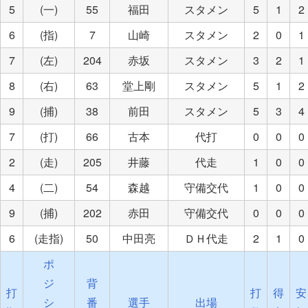
5
(一)
55
福田
スタメン
5
1
2
6
(指)
7
山崎
スタメン
2
0
1
7
(左)
204
赤坂
スタメン
3
2
1
8
(右)
63
堂上剛
スタメン
5
1
2
9
(捕)
38
前田
スタメン
5
3
4
7
(打)
66
古本
代打
0
0
0
2
(走)
205
井藤
代走
1
0
0
4
(二)
54
森越
守備交代
1
0
0
9
(捕)
202
赤田
守備交代
0
0
0
6
(走指)
50
中田亮
ＤＨ代走
2
1
0
ポ
ジ
背
打
打
得
安
シ
番
選手
出場