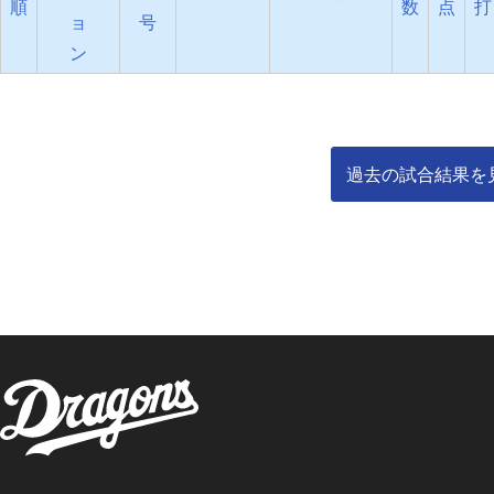
順
数
点
打
ョ
号
ン
過去の試合結果を