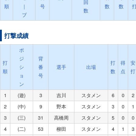
回
順
｜
号
数
数
数
ブ
打撃成績
ポ
ジ
背
打
打
得
安
シ
番
選手
出場
順
数
点
打
ョ
号
ン
1
(遊)
3
吉川
スタメン
6
0
2
2
(中)
9
野本
スタメン
3
0
1
3
(三)
31
高橋周
スタメン
5
0
0
4
(二)
53
柳田
スタメン
4
1
3