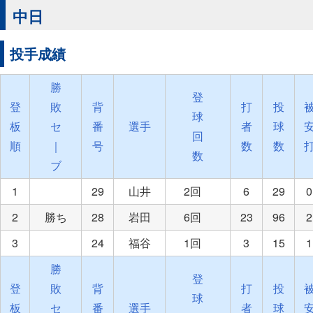
中日
投手成績
勝
登
登
敗
背
打
投
球
板
セ
番
選手
者
球
回
順
｜
号
数
数
数
ブ
1
29
山井
2回
6
29
0
2
勝ち
28
岩田
6回
23
96
2
3
24
福谷
1回
3
15
1
勝
登
登
敗
背
打
投
球
板
セ
番
選手
者
球