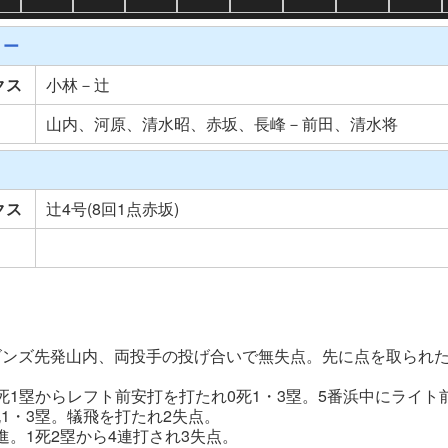
リー
クス
小林－辻
山内、河原、清水昭、赤坂、長峰－前田、清水将
クス
辻4号(8回1点赤坂)
ゴンズ先発山内、両投手の投げ合いで無失点。先に点を取られ
死1塁からレフト前安打を打たれ0死1・3塁。5番浜中にライト
1・3塁。犠飛を打たれ2失点。
進。1死2塁から4連打され3失点。