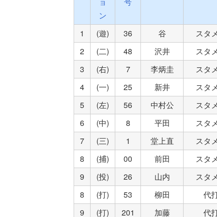
ョ
号
ン
1
(遊)
36
谷
スタ
2
(二)
48
沢井
スタ
3
(右)
7
李炳圭
スタ
4
(一)
25
新井
スタ
5
(左)
56
中村公
スタ
6
(中)
8
平田
スタ
7
(三)
1
堂上直
スタ
8
(捕)
00
前田
スタ
9
(投)
26
山内
スタ
8
(打)
53
柳田
代
9
(打)
201
加藤
代