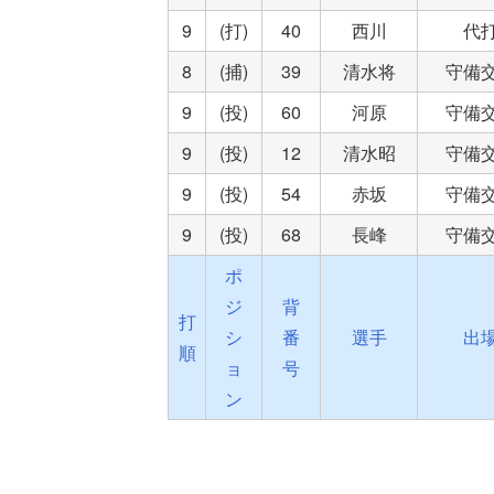
9
(打)
40
西川
代
8
(捕)
39
清水将
守備
9
(投)
60
河原
守備
9
(投)
12
清水昭
守備
9
(投)
54
赤坂
守備
9
(投)
68
長峰
守備
ポ
ジ
背
打
シ
番
選手
出
順
ョ
号
ン