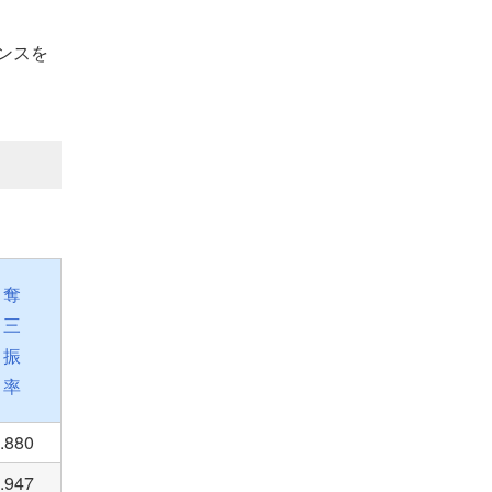
ンスを
奪
三
振
率
.880
.947