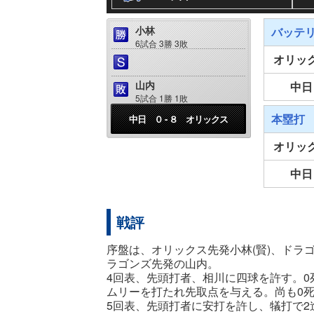
小林
バッテ
6試合 3勝 3敗
オリッ
山内
中日
5試合 1勝 1敗
本塁打
中日 ０ - ８ オリックス
オリッ
中日
戦評
序盤は、オリックス先発小林(賢)、ドラ
ラゴンズ先発の山内。
4回表、先頭打者、相川に四球を許す。0
ムリーを打たれ先取点を与える。尚も0死
5回表、先頭打者に安打を許し、犠打で2