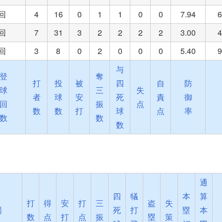
1回
4
16
0
1
1
0
0
7.94
6
1回
7
31
3
2
2
2
2
3.00
4
1回
3
8
0
2
0
0
0
5.40
9
与
登
奪
打
投
被
四
自
防
球
三
失
者
球
安
死
責
御
回
振
点
数
数
打
球
点
率
数
数
数
通
四
犠
本
算
打
得
安
打
三
盗
失
場
死
打
塁
本
数
点
打
点
振
塁
策