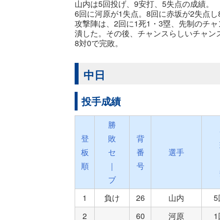
山内は5回投げ、9安打、5失点の成績。
6回に河原が1失点。8回に赤坂が2失点し
攻撃陣は、2回に1死1・3塁、先制のチ
潰した。その後、チャンスらしいチャンス
8対0で完敗。
中日
投手成績
勝
登
敗
背
板
セ
番
選手
順
｜
号
ブ
1
負け
26
山内
2
60
河原