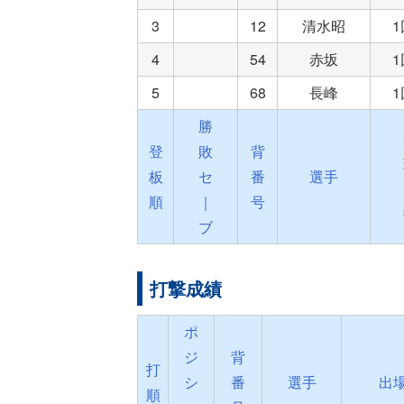
3
12
清水昭
4
54
赤坂
5
68
長峰
勝
登
敗
背
板
セ
番
選手
順
｜
号
ブ
打撃成績
ポ
ジ
背
打
シ
番
選手
出
順