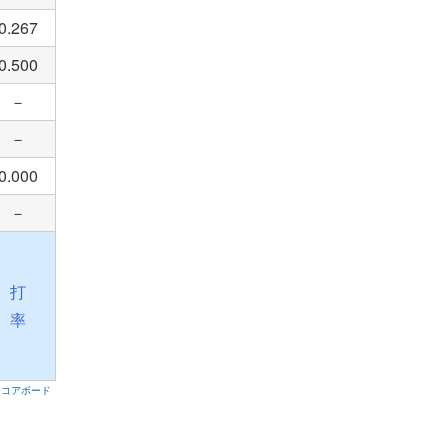
0.267
0.500
－
－
0.000
－
打
率
スコアボード