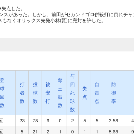
8失点した。
ャンスがあった。しかし、前田がセカンドゴロ併殺打に倒れチャ
もなくオリックス先発小林(賢)に完封を許した。
与
登
奪
打
投
被
四
自
防
球
三
失
者
球
安
死
責
御
回
振
点
数
数
打
球
点
率
数
数
数
5回
23
78
9
0
2
5
5
3.58
4
1回
5
21
2
1
0
1
1
5.68
9