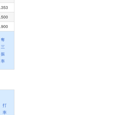
.353
.500
.900
奪
三
振
率
打
率