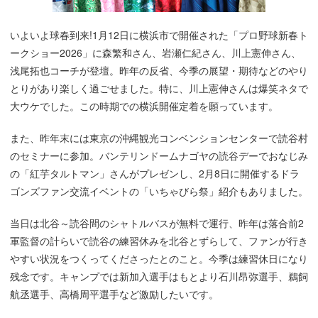
いよいよ球春到来!1月12日に横浜市で開催された「プロ野球新春ト
ークショー2026」に森繁和さん、岩瀬仁紀さん、川上憲伸さん、
浅尾拓也コーチが登壇。昨年の反省、今季の展望・期待などのやり
とりがあり楽しく過ごせました。特に、川上憲伸さんは爆笑ネタで
大ウケでした。この時期での横浜開催定着を願っています。
また、昨年末には東京の沖縄観光コンベンションセンターで読谷村
のセミナーに参加。バンテリンドームナゴヤの読谷デーでおなじみ
の「紅芋タルトマン」さんがプレゼンし、2月8日に開催するドラ
ゴンズファン交流イベントの「いちゃびら祭」紹介もありました。
当日は北谷～読谷間のシャトルバスが無料で運行、昨年は落合前2
軍監督の計らいで読谷の練習休みを北谷とずらして、ファンが行き
やすい状況をつくってくださったとのこと。今季は練習休日になり
残念です。キャンプでは新加入選手はもとより石川昂弥選手、鵜飼
航丞選手、高橋周平選手など激励したいです。