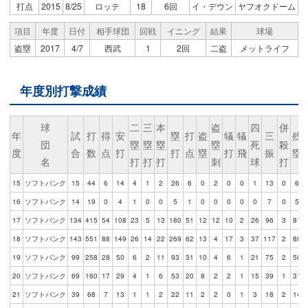
打点
2015
8/25
ロッテ
18
6回
イ・デウン
ヤフオクドーム
項目
年度
日付
相手球団
回戦
イニング
結果
球場
盗塁
2017
4/7
西武
1
2回
二盗
メットライフ
年度別打撃成績
球
二
三
本
盗
四
併
年
試
打
得
安
塁
打
盗
犠
犠
三
残
団
塁
塁
塁
塁
死
殺
度
合
数
点
打
打
点
塁
打
飛
振
塁
名
打
打
打
刺
球
打
15
ソフトバンク
15
44
6
14
4
1
2
26
6
0
2
0
0
1
13
0
6
16
ソフトバンク
14
19
0
4
1
0
0
5
1
0
0
0
0
0
7
0
5
17
ソフトバンク
134
415
54
108
23
5
13
180
51
12
12
10
2
26
96
3
81
18
ソフトバンク
143
551
88
149
26
14
22
269
62
13
4
17
3
37
117
2
88
19
ソフトバンク
99
258
28
50
6
2
11
93
31
10
4
6
1
21
75
2
50
20
ソフトバンク
69
160
17
29
4
1
6
53
20
8
2
2
1
15
39
1
31
21
ソフトバンク
39
68
7
13
1
1
2
22
11
2
2
0
1
3
18
2
14