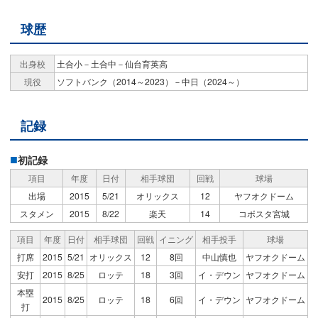
球歴
出身校
土合小－土合中－仙台育英高
現役
ソフトバンク（2014～2023）－中日（2024～）
記録
初記録
項目
年度
日付
相手球団
回戦
球場
出場
2015
5/21
オリックス
12
ヤフオクドーム
スタメン
2015
8/22
楽天
14
コボスタ宮城
項目
年度
日付
相手球団
回戦
イニング
相手投手
球場
打席
2015
5/21
オリックス
12
8回
中山慎也
ヤフオクドーム
安打
2015
8/25
ロッテ
18
3回
イ・デウン
ヤフオクドーム
本塁
2015
8/25
ロッテ
18
6回
イ・デウン
ヤフオクドーム
打